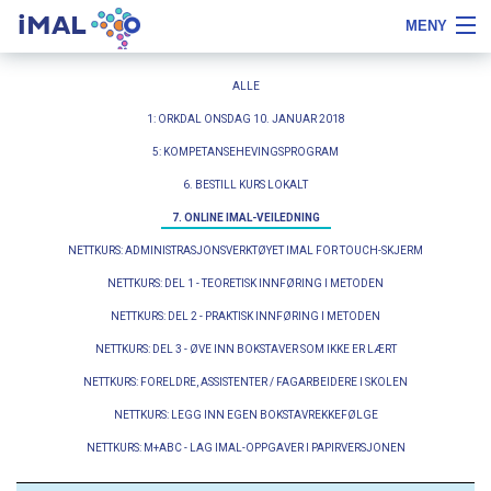
iMAL
MENY
Hopp
Fontstørrelse
Om iMAL
til
tips
ALLE
innhold
Kurs
1: ORKDAL ONSDAG 10. JANUAR 2018
5: KOMPETANSEHEVINGSPROGRAM
Bokstavfilmer
6. BESTILL KURS LOKALT
Skoleleder
7. ONLINE IMAL-VEILEDNING
NETTKURS: ADMINISTRASJONSVERKTØYET IMAL FOR TOUCH-SKJERM
PPT
NETTKURS: DEL 1 - TEORETISK INNFØRING I METODEN
Referanser
NETTKURS: DEL 2 - PRAKTISK INNFØRING I METODEN
NETTKURS: DEL 3 - ØVE INN BOKSTAVER SOM IKKE ER LÆRT
Bestill
NETTKURS: FORELDRE, ASSISTENTER / FAGARBEIDERE I SKOLEN
Notater
NETTKURS: LEGG INN EGEN BOKSTAVREKKEFØLGE
NETTKURS: M+ABC - LAG IMAL-OPPGAVER I PAPIRVERSJONEN
LOGG INN