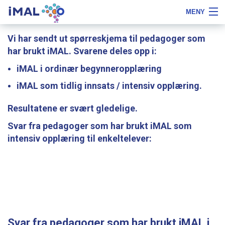
iMAL
MENY
Hopp
Fontstørrelse
Om iMAL
Vi har sendt ut spørreskjema til pedagoger som
til
tips
har brukt iMAL. Svarene deles opp i:
innhold
Kurs
iMAL i ordinær begynneropplæring
Bokstavfilmer
iMAL som tidlig innsats / intensiv opplæring.
Skoleleder
Resultatene er svært gledelige.
PPT
Svar fra pedagoger som har brukt iMAL som
intensiv opplæring til enkeltelever:
Referanser
Bestill
Notater
LOGG INN
Svar fra pedagoger som har brukt iMAL i