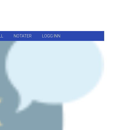
LL
NOTATER
LOGG INN