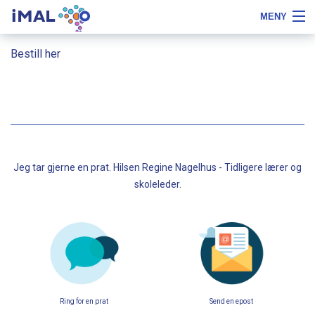
iMAL
MENY
Hopp
Fontstørrelse
Om iMAL
Bestill her
til
tips
innhold
Kurs
Bokstavfilmer
Skoleleder
Jeg tar gjerne en prat. Hilsen Regine Nagelhus - Tidligere lærer og
PPT
skoleleder.
Referanser
Bestill
Notater
LOGG INN
Ring for en prat
Send en epost