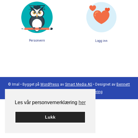
Personvern
Logg inn
© Imal
•
Bygget på
WordPress
av
Smart Media AS
•
Designet av
Bennett
Reklamebyrå
•
Personuppgiftshantering
Les vår personvernerklæring
her
Lukk