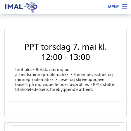
iMAL
MENY
Hopp
Fontstørrelse
Om iMAL
til
tips
innhold
Kurs
PPT torsdag 7. mai kl.
Bokstavfilmer
12:00 - 13:00
Skoleleder
Innhold: • Bokstavlæring og
PPT
arbeidsminneproblematikk. • Fonembevissthet og
minneproblematikk. • Lese- og skriveoppgaver
Referanser
basert på individuelle bokstavprofiler. • PPTs støtte
til skoleledelsens forebyggende arbeid.
Bestill
Notater
LOGG INN