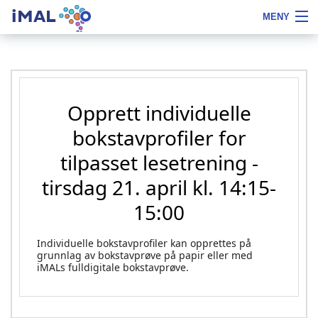
iMAL
MENY
Hopp
Fontstørrelse
Om iMAL
til
tips
innhold
Kurs
Opprett individuelle
Bokstavfilmer
bokstavprofiler for
Skoleleder
tilpasset lesetrening -
PPT
tirsdag 21. april kl. 14:15-
Referanser
15:00
Bestill
Individuelle bokstavprofiler kan opprettes på
grunnlag av bokstavprøve på papir eller med
Notater
iMALs fulldigitale bokstavprøve.
LOGG INN