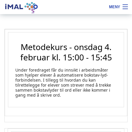
iMAL
MENY
Hopp
Fontstørrelse
Om iMAL
til
tips
innhold
Kurs
Metodekurs - onsdag 4.
Bokstavfilmer
februar kl. 15:00 - 15:45
Skoleleder
Under foredraget får du innsikt i arbeidsmåter
PPT
som hjelper elever å automatisere bokstav-lyd-
forbindelsen. I tillegg til hvordan du kan
Referanser
tilrettelegge for elever som strever med å trekke
sammen bokstavlyder til ord eller ikke kommer i
gang med å skrive ord.
Bestill
Notater
LOGG INN