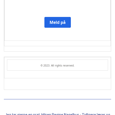
Meld på
© 2023. All rights reserved.
Jeg tar gjerne en prat. Hilsen Regine Nagelhus - Tidligere lærer og